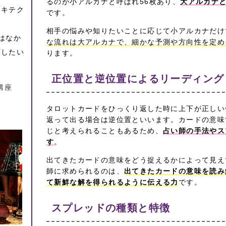
るのが小アルカナと呼ばれ56枚あり、
大アルカナ
ーキテク
です。
相手の悩みや知りたいことに応じて小アルカナだけ
はなか
な流れは大アルカナで、細かな予測や方向性を定め
プしたい
ります。
正位置と逆位置によるリーディング
講座
タロットカードをひっくり返した時に上下が正しい
返って出る場合は逆位置といいます。カードの意味
じと考えられることもあるため、
占い師の手法やス
す
。
出てきたカードの意味をどう捉えるかによって見え
師に求められるのは、
出てきたカードの意味を読み
て新鮮な解を得られるように伝える力
です。
スプレッドの種類と特徴