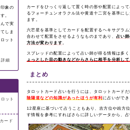
カードをひっくり返して置く時の形や配置によって
な印象の
るフォーチュンオラクル法や黄道十二宮を基準にし
ます。
ます。
学んで実
六芒星を基準としてカードを配置するヘキサグラム
ってしま
合わせて配置をさせるようなものまであり、
占い師
タロット
方法が変わります
。
スプレッドの配置によって占い師が得る情報は多く
ょっとした目の動きなどからさらに相手を分析して
 詳細
まとめ
タロットカード占いを行うには、タロットカードだ
陰陽道などの知識があったほうが有利
に占いができ
タロット
め
12星座に基づいて占うこともあり、吉方位や凶方
す情報を参考にすればさらに詳しいデータから、占
トカード