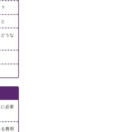
は？
こと
際どうな
類
のに必要
かる費用