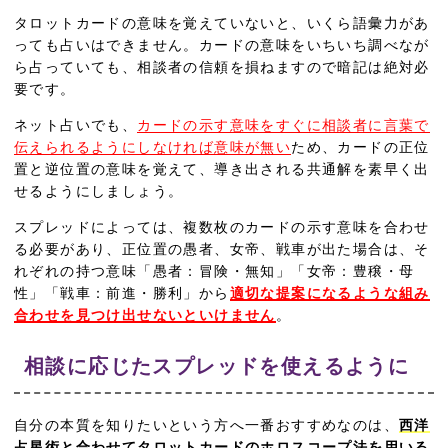
タロットカードの意味を覚えていないと、いくら語彙力があ
っても占いはできません。カードの意味をいちいち調べなが
ら占っていても、相談者の信頼を損ねますので暗記は絶対必
要です。
ネット占いでも、
カードの示す意味をすぐに相談者に言葉で
伝えられるようにしなければ意味が無い
ため、カードの正位
置と逆位置の意味を覚えて、導き出される共通解を素早く出
せるようにしましょう。
スプレッドによっては、複数枚のカードの示す意味を合わせ
る必要があり、正位置の愚者、女帝、戦車が出た場合は、そ
れぞれの持つ意味「愚者：冒険・無知」「女帝：豊穣・母
性」「戦車：前進・勝利」から
適切な提案になるような組み
合わせを見つけ出せないといけません
。
相談に応じたスプレッドを使えるように
自分の本質を知りたいという方へ一番おすすめなのは、
西洋
占星術と合わせてタロットカードのホロスコープ法を用いる