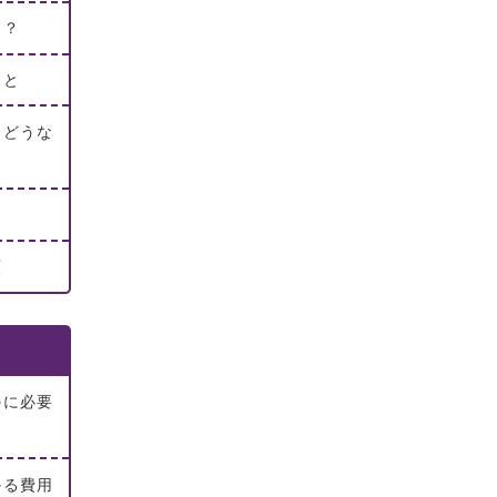
は？
こと
際どうな
類
のに必要
かる費用