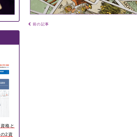
前の記事
ー資格と
の2資