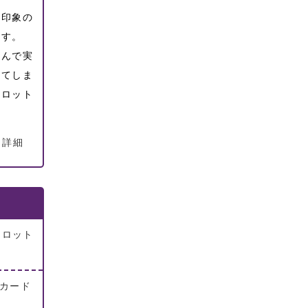
な印象の
ます。
学んで実
ってしま
タロット
 詳細
タロット
め
トカード