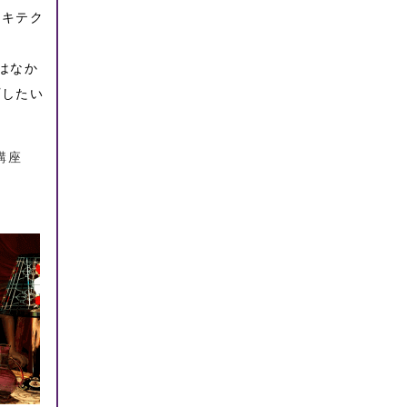
ーキテク
はなか
プしたい
講座